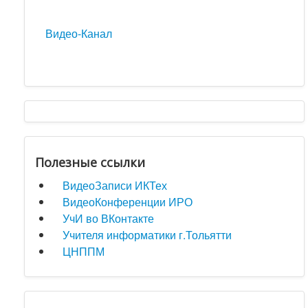
Видео-Канал
Полезные ссылки
ВидеоЗаписи ИКТех
ВидеоКонференции ИРО
УчИ во ВКонтакте
Учителя информатики г.Тольятти
ЦНППМ