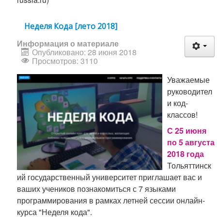
Неделя Кода [лето 2018]
Информация о материале
Опубликовано: 28 июня 2018
Просмотров: 3110
Уважаемые
руководител
и код-
классов!
С 25 июня
по 5 августа
2018 года
Тольяттинск
ий государственный университет приглашает вас и
ваших учеников познакомиться с 7 языками
программирования в рамках летней сессии онлайн-
курса "Неделя кода".