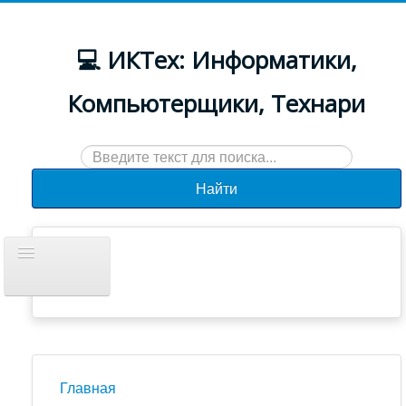
💻 ИКТех: Информатики,
Компьютерщики, Технари
Искать...
Найти
Включить/
выключить
навигацию
Документы
Новости
Главная