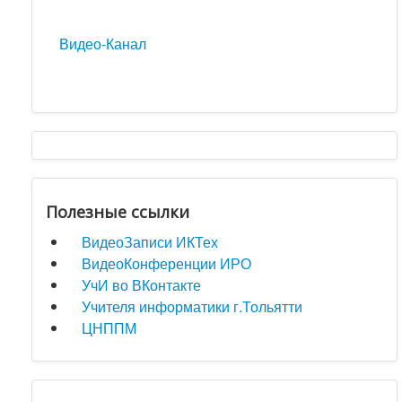
Видео-Канал
Полезные ссылки
ВидеоЗаписи ИКТех
ВидеоКонференции ИРО
УчИ во ВКонтакте
Учителя информатики г.Тольятти
ЦНППМ