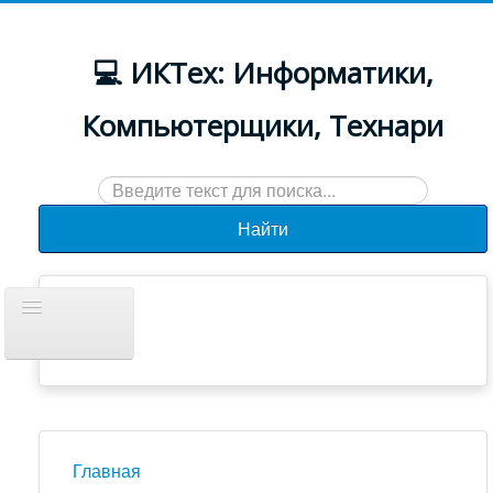
💻 ИКТех: Информатики,
Компьютерщики, Технари
Искать...
Найти
Включить/
выключить
навигацию
Документы
Новости
Главная