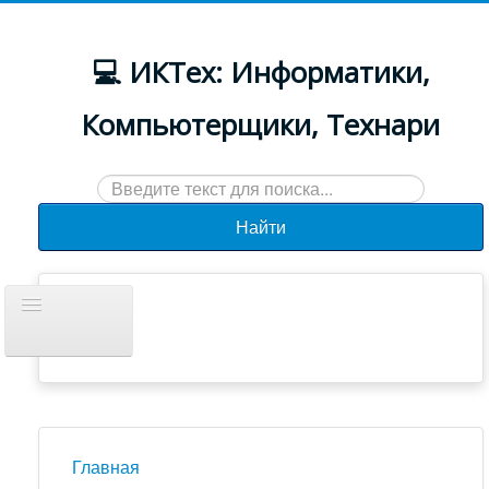
💻 ИКТех: Информатики,
Компьютерщики, Технари
Искать...
Найти
Включить/
выключить
навигацию
Документы
Новости
Главная