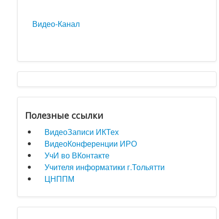
Видео-Канал
Полезные ссылки
ВидеоЗаписи ИКТех
ВидеоКонференции ИРО
УчИ во ВКонтакте
Учителя информатики г.Тольятти
ЦНППМ