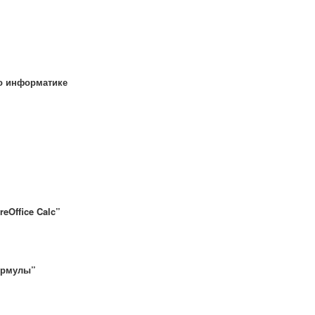
по информатике
eOffice Calc”
формулы”