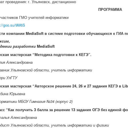
ат проведения: г. Ульяновск, дистанционно
ПРОГРАММА
участников ГМО учителей информатики
s://goo.su/9M6S
сти компании MediaSoft в системе подготовки обучающихся к ГИА 
ксим,
адемии разработки
MediaSoft
еская мастерская “Методика подготовки к КЕГЭ”.
лия Александровна
авник Ульяновской области, учитель информатики
при УлГТУ
еская мастерская “Авторское решение 24, 26 и 27 задания КЕГЭ в Libr
ьбина Юрьевна
орматики МБОУ Гимназия №34 (корпус 2)
ласс “Как получить 3 балла за решение 13 задания ОГЭ без единой 
талья Александровна
одист Ульяновской области, учитель информатики и физики