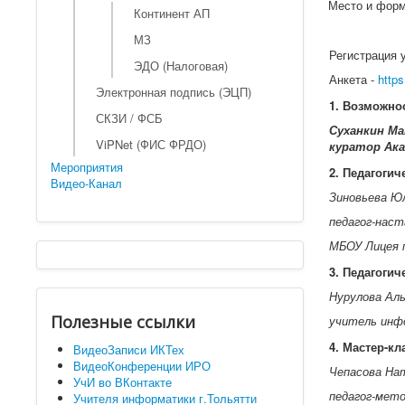
Место и форм
Континент АП
МЗ
Регистрация 
ЭДО (Налоговая)
Анкета -
http
Электронная подпись (ЭЦП)
1. Возможно
СКЗИ / ФСБ
Суханкин Ма
ViPNet (ФИС ФРДО)
куратор Ак
Мероприятия
2. Педагогич
Видео-Канал
Зиновьева Ю
педагог-наст
МБОУ Лицея 
3. Педагогич
Нурулова Ал
Полезные ссылки
учитель инф
4. Мастер-к
ВидеоЗаписи ИКТех
ВидеоКонференции ИРО
Чепасова На
УчИ во ВКонтакте
педагог-мет
Учителя информатики г.Тольятти