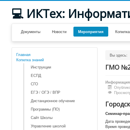
💻 ИКТех: Информат
Документы
Новости
Мероприятия
Копилка
Главная
Вы здесь:
Копилка знаний
ГМО №2 
Инструкции
ЕСПД
Информация 
СГО
Опублико
ЕГЭ / ОГЭ / ВПР
Просмотр
Дистанционное обучение
Городс
Программы (ПО)
Семинар-пра
Сайт Школы
Дата проведен
Управление школой
Время проведе