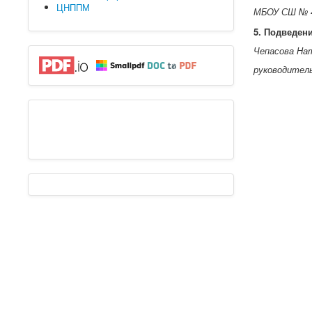
ЦНППМ
МБОУ СШ № 48
5. Подведени
Чепасова На
руководител