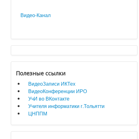
Видео-Канал
Полезные ссылки
ВидеоЗаписи ИКТех
ВидеоКонференции ИРО
УчИ во ВКонтакте
Учителя информатики г.Тольятти
ЦНППМ