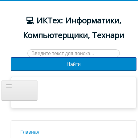
💻 ИКТех: Информатики,
Компьютерщики, Технари
Искать...
Найти
Включить/
выключить
навигацию
Документы
Новости
Главная