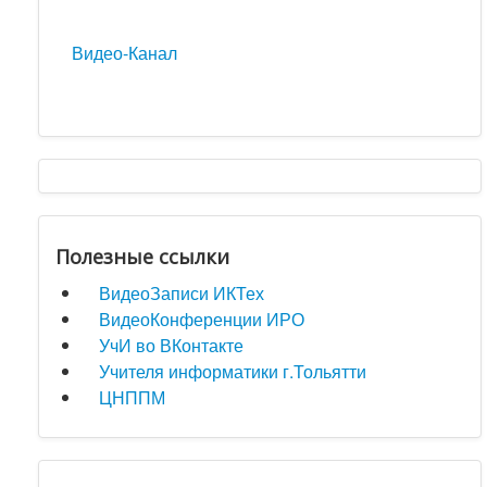
Видео-Канал
Полезные ссылки
ВидеоЗаписи ИКТех
ВидеоКонференции ИРО
УчИ во ВКонтакте
Учителя информатики г.Тольятти
ЦНППМ