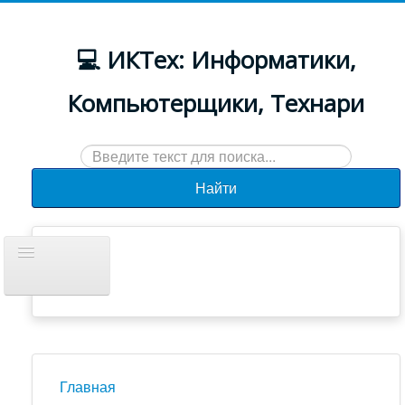
💻 ИКТех: Информатики,
Компьютерщики, Технари
Искать...
Найти
Включить/
выключить
навигацию
Документы
Новости
Главная