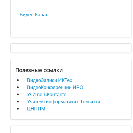
Видео-Канал
Полезные ссылки
ВидеоЗаписи ИКТех
ВидеоКонференции ИРО
УчИ во ВКонтакте
Учителя информатики г.Тольятти
ЦНППМ