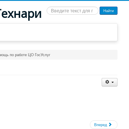
Технари
Искать...
Найти
мощь по работе ЦО ГосУслуг
Вперед