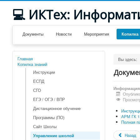
💻 ИКТех: Информат
Документы
Новости
Мероприятия
Копилка 
Главная
Вы здесь:
Копилка знаний
Докуме
Инструкции
ЕСПД
Информация 
СГО
Опублико
ЕГЭ / ОГЭ / ВПР
Просмотр
Дистанционное обучение
Инструкц
АРМ ГК 1
Программы (ПО)
Полная па
Сайт Школы
Назад
Управление школой