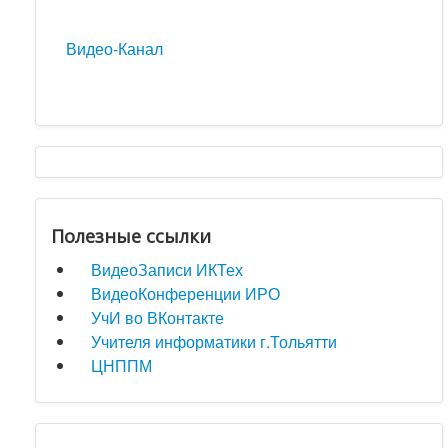
Видео-Канал
Полезные ссылки
ВидеоЗаписи ИКТех
ВидеоКонференции ИРО
УчИ во ВКонтакте
Учителя информатики г.Тольятти
ЦНППМ