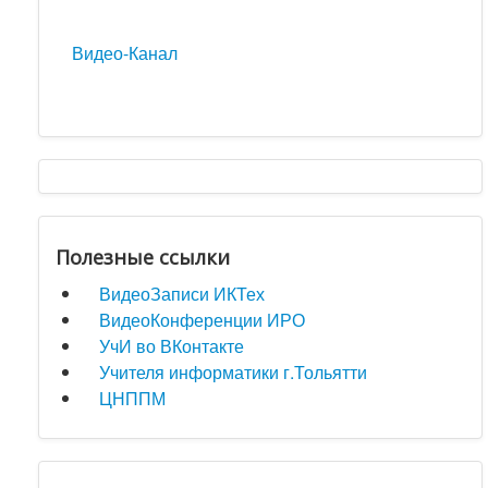
Видео-Канал
Полезные ссылки
ВидеоЗаписи ИКТех
ВидеоКонференции ИРО
УчИ во ВКонтакте
Учителя информатики г.Тольятти
ЦНППМ