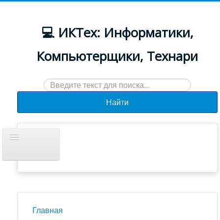
💻 ИКТех: Информатики,
Компьютерщики, Технари
Искать...
Найти
Включить/
выключить
навигацию
Документы
Новости
Главная