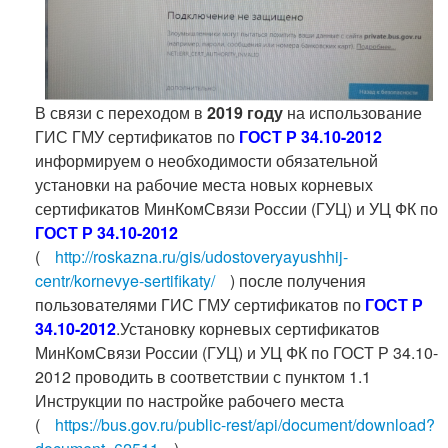
В связи с переходом в
2019 году
на использование
ГИС ГМУ сертификатов по
ГОСТ Р 34.10-2012
информируем о необходимости обязательной
установки на рабочие места новых корневых
сертификатов МинКомСвязи России (ГУЦ) и УЦ ФК по
ГОСТ Р 34.10-2012
(
http://roskazna.ru/gis/udostoveryayushhij-
centr/kornevye-sertifikaty/
) после получения
пользователями ГИС ГМУ сертификатов по
ГОСТ Р
34.10-2012
.Установку корневых сертификатов
МинКомСвязи России (ГУЦ) и УЦ ФК по ГОСТ Р 34.10-
2012 проводить в соответствии с пунктом 1.1
Инструкции по настройке рабочего места
(
https://bus.gov.ru/public-rest/api/document/download?