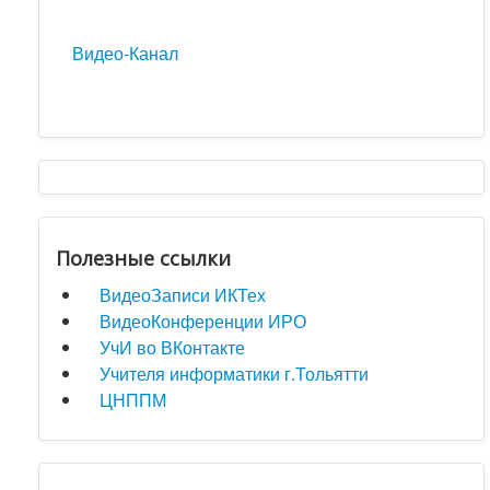
Видео-Канал
Полезные ссылки
ВидеоЗаписи ИКТех
ВидеоКонференции ИРО
УчИ во ВКонтакте
Учителя информатики г.Тольятти
ЦНППМ