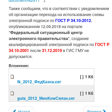
document=62511
).
Также сообщаем, что в соответствии с уведомлением
об организации перехода на использование схемы
электронной подписи по
ГОСТ Р 34.10-2012
,
опубликованном 12.09.2018 на портале
"
Федеральный ситуационный центр
электронного правительства
", создание
квалифицированной электронной подписи по
ГОСТ Р
34.10-2001
после
31.12.2019
в ГИС ГМУ не
допускается.
Вложения:
[ ]
1 Кб
fk_2012_ФедКазна.cer
[ ]
1 Кб
guts_2012_МинКомСвязи.cer
Назад
Вперед