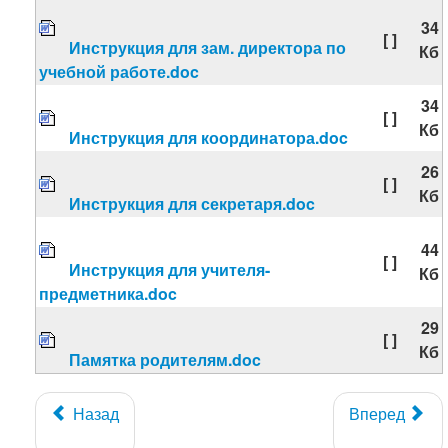
34
[ ]
Инструкция для зам. директора по
Кб
учебной работе.doc
34
[ ]
Кб
Инструкция для координатора.doc
26
[ ]
Кб
Инструкция для секретаря.doc
44
[ ]
Инструкция для учителя-
Кб
предметника.doc
29
[ ]
Кб
Памятка родителям.doc
Назад
Вперед