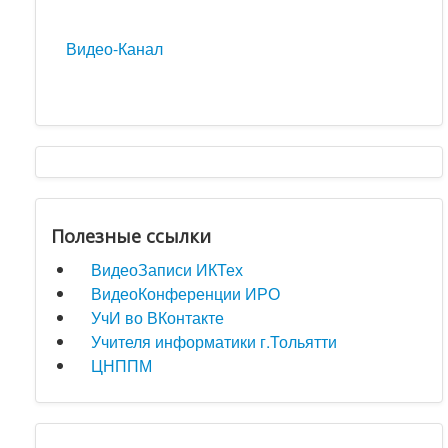
Видео-Канал
Полезные ссылки
ВидеоЗаписи ИКТех
ВидеоКонференции ИРО
УчИ во ВКонтакте
Учителя информатики г.Тольятти
ЦНППМ