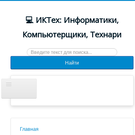
💻 ИКТех: Информатики,
Компьютерщики, Технари
Искать...
Найти
Включить/
выключить
навигацию
Документы
Новости
Главная