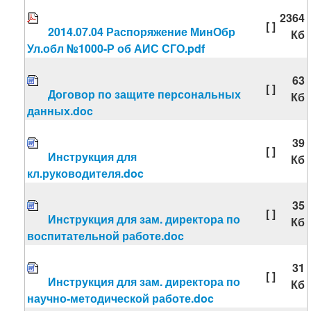
2364
[ ]
2014.07.04 Распоряжение МинОбр
Кб
Ул.обл №1000-Р об АИС СГО.pdf
63
[ ]
Договор по защите персональных
Кб
данных.doc
39
[ ]
Инструкция для
Кб
кл.руководителя.doc
35
[ ]
Инструкция для зам. директора по
Кб
воспитательной работе.doc
31
[ ]
Инструкция для зам. директора по
Кб
научно-методической работе.doc