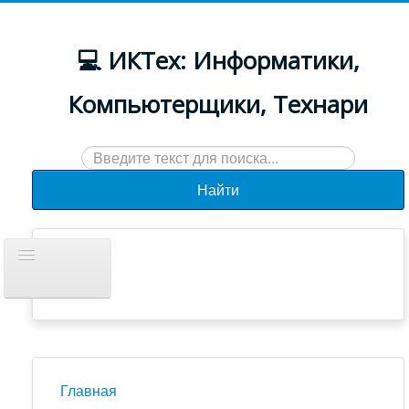
💻 ИКТех: Информатики,
Компьютерщики, Технари
Искать...
Найти
Включить/
выключить
навигацию
Документы
Новости
Главная