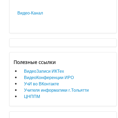
Видео-Канал
Полезные ссылки
ВидеоЗаписи ИКТех
ВидеоКонференции ИРО
УчИ во ВКонтакте
Учителя информатики г.Тольятти
ЦНППМ