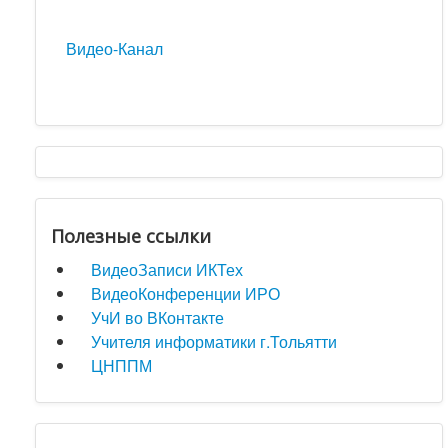
Видео-Канал
Полезные ссылки
ВидеоЗаписи ИКТех
ВидеоКонференции ИРО
УчИ во ВКонтакте
Учителя информатики г.Тольятти
ЦНППМ