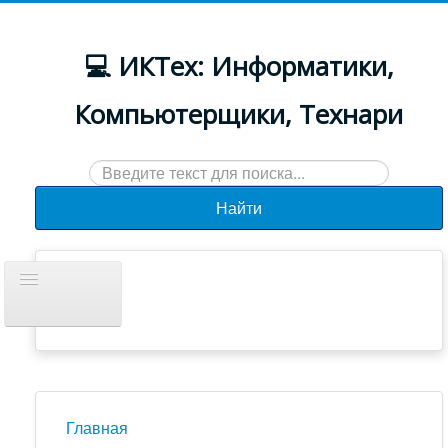
💻 ИКТех: Информатики,
Компьютерщики, Технари
Искать...
Найти
Включить/
выключить
навигацию
Документы
Новости
Главная