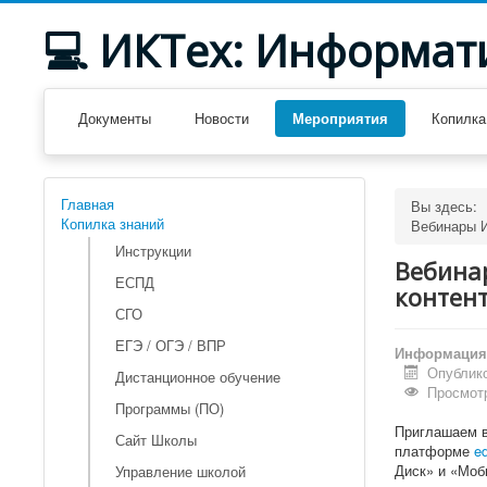
💻 ИКТех: Информат
Документы
Новости
Мероприятия
Копилка
Главная
Вы здесь:
Копилка знаний
Вебинары И
Инструкции
Вебина
ЕСПД
контен
СГО
ЕГЭ / ОГЭ / ВПР
Информация 
Опублико
Дистанционное обучение
Просмотр
Программы (ПО)
Приглашаем в
Сайт Школы
платформе
ed
Диск» и «Моб
Управление школой