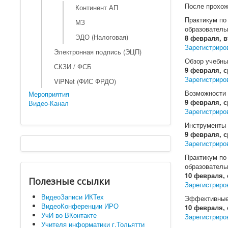
После прохож
Континент АП
Практикум по
МЗ
образователь
ЭДО (Налоговая)
8 февраля, в
Зарегистриро
Электронная подпись (ЭЦП)
Обзор учебны
СКЗИ / ФСБ
9 февраля, с
Зарегистриро
ViPNet (ФИС ФРДО)
Возможности 
Мероприятия
9 февраля, с
Видео-Канал
Зарегистриро
Инструменты 
9 февраля, с
Зарегистриро
Практикум по
образователь
10 февраля, 
Полезные ссылки
Зарегистриро
ВидеоЗаписи ИКТех
Эффективные 
ВидеоКонференции ИРО
10 февраля, 
УчИ во ВКонтакте
Зарегистриро
Учителя информатики г.Тольятти