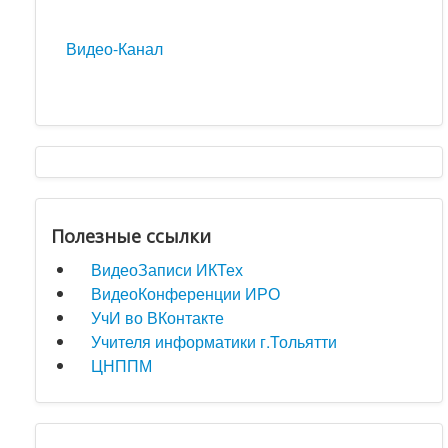
Видео-Канал
Полезные ссылки
ВидеоЗаписи ИКТех
ВидеоКонференции ИРО
УчИ во ВКонтакте
Учителя информатики г.Тольятти
ЦНППМ