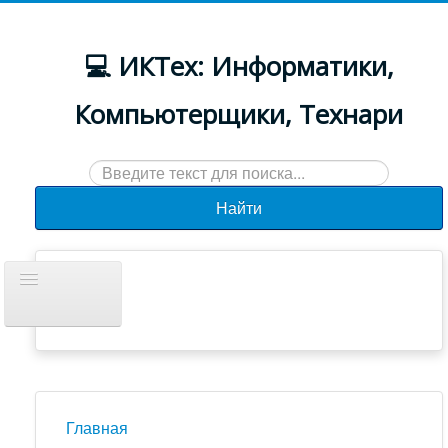
💻 ИКТех: Информатики,
Компьютерщики, Технари
Искать...
Найти
Включить/
выключить
навигацию
Документы
Новости
Главная