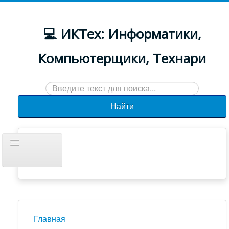
💻 ИКТех: Информатики,
Компьютерщики, Технари
Искать...
Найти
Включить/
выключить
навигацию
Документы
Новости
Главная