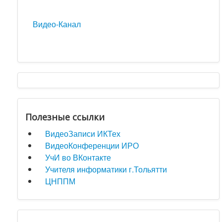
Видео-Канал
Полезные ссылки
ВидеоЗаписи ИКТех
ВидеоКонференции ИРО
УчИ во ВКонтакте
Учителя информатики г.Тольятти
ЦНППМ