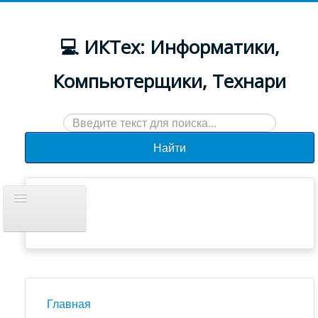
💻 ИКТех: Информатики,
Компьютерщики, Технари
Искать...
Найти
Включить/
выключить
навигацию
Документы
Новости
Главная