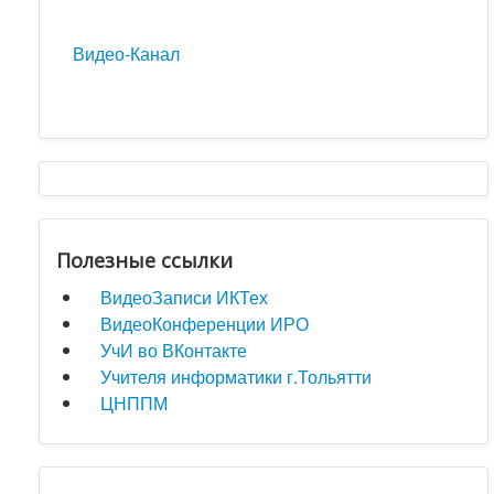
Видео-Канал
Полезные ссылки
ВидеоЗаписи ИКТех
ВидеоКонференции ИРО
УчИ во ВКонтакте
Учителя информатики г.Тольятти
ЦНППМ