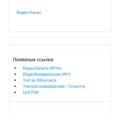
Видео-Канал
Полезные ссылки
ВидеоЗаписи ИКТех
ВидеоКонференции ИРО
УчИ во ВКонтакте
Учителя информатики г.Тольятти
ЦНППМ