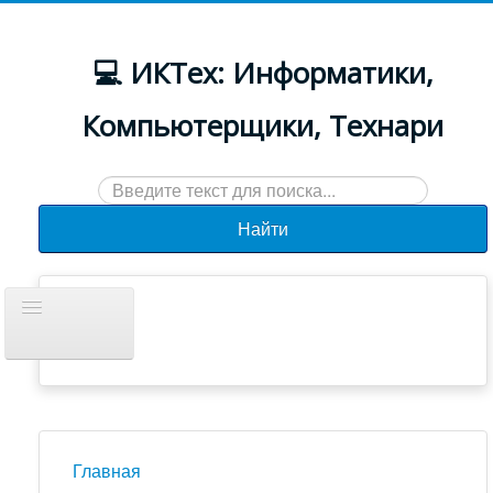
💻 ИКТех: Информатики,
Компьютерщики, Технари
Искать...
Найти
Включить/
выключить
навигацию
Документы
Новости
Главная