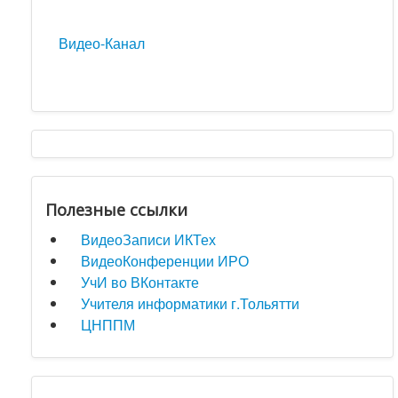
Видео-Канал
Полезные ссылки
ВидеоЗаписи ИКТех
ВидеоКонференции ИРО
УчИ во ВКонтакте
Учителя информатики г.Тольятти
ЦНППМ