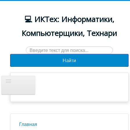
💻 ИКТех: Информатики,
Компьютерщики, Технари
Искать...
Найти
Включить/
выключить
навигацию
Документы
Новости
Главная