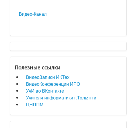
Видео-Канал
Полезные ссылки
ВидеоЗаписи ИКТех
ВидеоКонференции ИРО
УчИ во ВКонтакте
Учителя информатики г.Тольятти
ЦНППМ