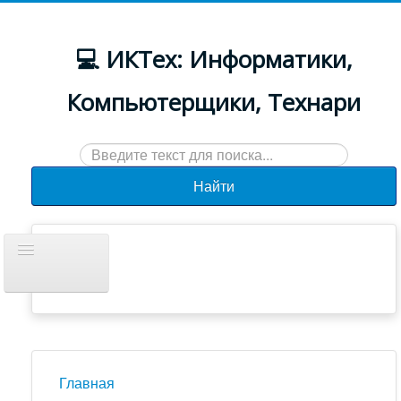
💻 ИКТех: Информатики,
Компьютерщики, Технари
Искать...
Найти
Включить/
выключить
навигацию
Документы
Новости
Главная