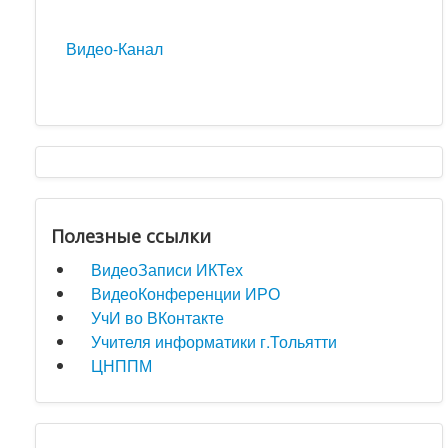
Видео-Канал
Полезные ссылки
ВидеоЗаписи ИКТех
ВидеоКонференции ИРО
УчИ во ВКонтакте
Учителя информатики г.Тольятти
ЦНППМ