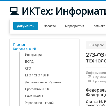
💻 ИКТех: Информат
Документы
Новости
Мероприятия
Копилка
Главная
Вы здесь:
Копилка знаний
273-ФЗ 
Инструкции
технол
ЕСПД
СГО
Информация 
ЕГЭ / ОГЭ / ВПР
Опублико
Просмотр
Дистанционное обучение
Программы (ПО)
Федеральн
Федерац
Сайт Школы
Статья 16. 
Управление школой
технологий