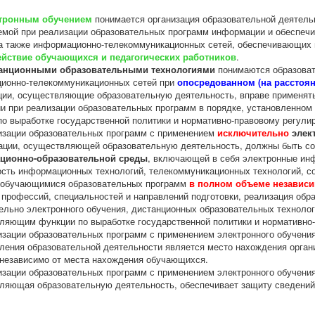
тронным обучением
понимается организация образовательной деятель
емой при реализации образовательных программ информации и обеспечи
 а также информационно-телекоммуникационных сетей, обеспечивающих 
йствие обучающихся и педагогических работников
.
анционными образовательными технологиями
понимаются образоват
ионно-телекоммуникационных сетей при
опосредованном (на расстоя
ции, осуществляющие образовательную деятельность, вправе применят
ии при реализации образовательных программ в порядке, установленн
по выработке государственной политики и нормативно-правовому регули
изации образовательных программ с применением
исключительно
элек
зации, осуществляющей образовательную деятельность, должны быть с
ционно-образовательной среды
, включающей в себя электронные ин
ость информационных технологий, телекоммуникационных технологий, с
 обучающимися образовательных программ
в полном объеме независи
 профессий, специальностей и направлений подготовки, реализация обр
ельно электронного обучения, дистанционных образовательных техноло
ляющим функции по выработке государственной политики и нормативно-
изации образовательных программ с применением электронного обучени
ления образовательной деятельности является место нахождения орган
независимо от места нахождения обучающихся.
изации образовательных программ с применением электронного обучения
ляющая образовательную деятельность, обеспечивает защиту сведений