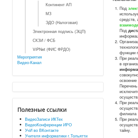
Континент АП
Под
элек
МЗ
использу
средств,
ЭДО (Налоговая)
взаимоде
Под
дист
Электронная подпись (ЭЦП)
информац
СКЗИ / ФСБ
Организа
технолог
ViPNet (ФИС ФРДО)
функции 
Мероприятия
При реал
Видео-Канал
в органи
информа
совокупн
освоение
Перечень
исключит
осуществ
При реал
осуществ
Полезные ссылки
филиала 
ВидеоЗаписи ИКТех
При реал
ВидеоКонференции ИРО
осуществ
УчИ во ВКонтакте
тайну.
Учителя информатики г.Тольятти