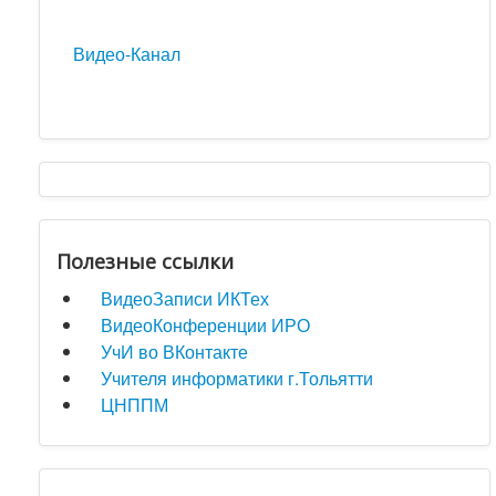
Видео-Канал
Полезные ссылки
ВидеоЗаписи ИКТех
ВидеоКонференции ИРО
УчИ во ВКонтакте
Учителя информатики г.Тольятти
ЦНППМ