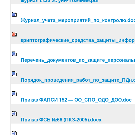
журнал скзи 2с уничтожение.pdf
Журнал_учета_мероприятий_по_контролю.do
криптографические_средства_защиты_инфор
Перечень_документов_по_защите_персональ
Порядок_проведения_работ_по_защите_ПДн.
Приказ ФАПСИ 152 — ОО_СПО_ОДО_ДОО.doc
Приказ ФСБ №66 (ПКЗ-2005).docx