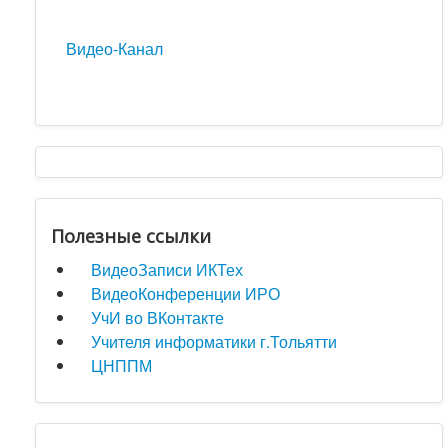
Видео-Канал
Полезные ссылки
ВидеоЗаписи ИКТех
ВидеоКонференции ИРО
УчИ во ВКонтакте
Учителя информатики г.Тольятти
ЦНППМ