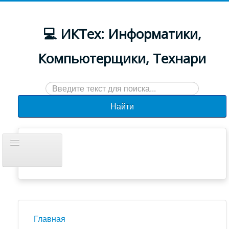
💻 ИКТех: Информатики,
Компьютерщики, Технари
Искать...
Найти
Включить/
выключить
навигацию
Документы
Новости
Главная