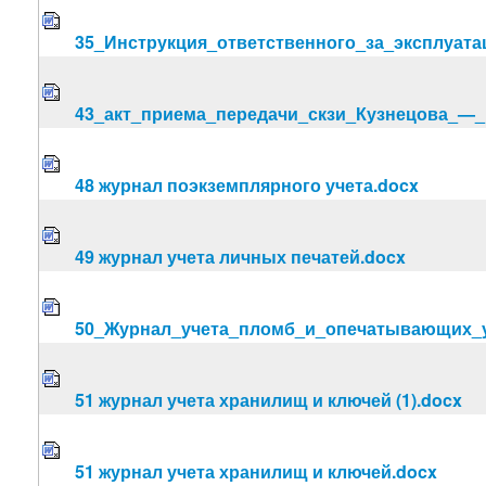
35_Инструкция_ответственного_за_эксплуат
43_акт_приема_передачи_скзи_Кузнецова_—_
48 журнал поэкземплярного учета.docx
49 журнал учета личных печатей.docx
50_Журнал_учета_пломб_и_опечатывающих_ус
51 журнал учета хранилищ и ключей (1).docx
51 журнал учета хранилищ и ключей.docx