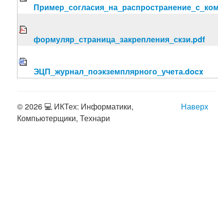
Пример_согласия_на_распространение_с_ко
формуляр_страница_закрепления_скзи.pdf
ЭЦП_журнал_поэкземплярного_учета.docx
© 2026 💻 ИКТех: Информатики,
Наверх
Компьютерщики, Технари