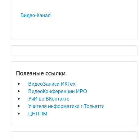
Видео-Канал
Полезные ссылки
ВидеоЗаписи ИКТех
ВидеоКонференции ИРО
УчИ во ВКонтакте
Учителя информатики г.Тольятти
ЦНППМ