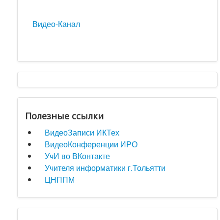
Видео-Канал
Полезные ссылки
ВидеоЗаписи ИКТех
ВидеоКонференции ИРО
УчИ во ВКонтакте
Учителя информатики г.Тольятти
ЦНППМ