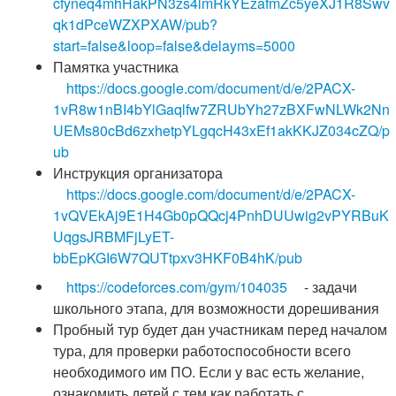
cfyneq4mhHakPN3zs4lmRkYEzafmZc5yeXJ1R8Swv
qk1dPceWZXPXAW/pub?
start=false&loop=false&delayms=5000
Памятка участника
https://docs.google.com/document/d/e/2PACX-
1vR8w1nBI4bYlGaqlfw7ZRUbYh27zBXFwNLWk2Nn
UEMs80cBd6zxhetpYLgqcH43xEf1akKKJZ034cZQ/p
ub
Инструкция организатора
https://docs.google.com/document/d/e/2PACX-
1vQVEkAj9E1H4Gb0pQQcj4PnhDUUwig2vPYRBuK
UqgsJRBMFjLyET-
bbEpKGI6W7QUTtpxv3HKF0B4hK/pub
https://codeforces.com/gym/104035
- задачи
школьного этапа, для возможности дорешивания
Пробный тур будет дан участникам перед началом
тура, для проверки работоспособности всего
необходимого им ПО. Если у вас есть желание,
ознакомить детей с тем как работать с