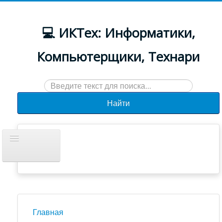
💻 ИКТех: Информатики,
Компьютерщики, Технари
Искать...
Найти
Включить/
выключить
навигацию
Документы
Новости
Главная