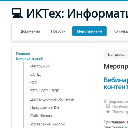
💻 ИКТех: Информат
Документы
Новости
Мероприятия
Копилка
Главная
Вы здесь:
Копилка знаний
Меропр
Инструкции
ЕСПД
Вебина
СГО
контен
ЕГЭ / ОГЭ / ВПР
Дистанционное обучение
Информация 
Опублико
Программы (ПО)
Просмотр
Сайт Школы
Приглашаем в
Управление школой
платформе
ed