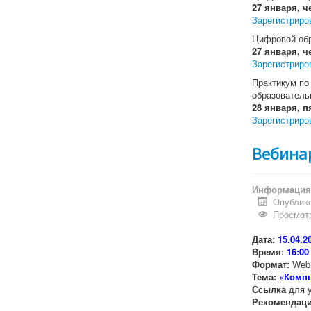
27 января, че
Зарегистриро
Цифровой обр
27 января, че
Зарегистриро
Практикум по
образователь
28 января, п
Зарегистриро
Вебина
Информация 
Опублико
Просмотр
Дата:
15.04.2
Время:
16:00 
Формат:
Webi
Тема:
«Компь
Ссылка
для у
Рекомендаци