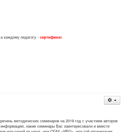
, а каждому педагогу -
сертификат
.
ечень методических семинаров на 2019 год с участием авторов
с информацию, какие семинары Вас заинтересовали и вместе
азе или одной из школ, или ОГАУ «ИРО», или той организации,