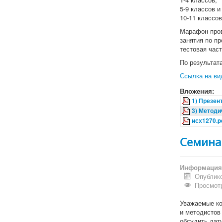
5-9 классов и
10-11 классов
Марафон пров
занятия по п
тестовая час
По результат
Ссылка на ви
Вложения:
1) Презен
3) Методи
исх1270.p
Семина
Информация 
Опублико
Просмотр
Уважаемые ко
и методистов
обсудить дат