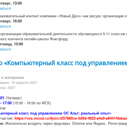
тверг, 13:00
ваться
азовательный контент компании «Новый Диск» как ресурс организации о
тверг, 16:00
ваться
 организации образовательной деятельности обучающихся 5-11 классов
ного контента онлайн-школы Фоксфорд
ятница, 15:00
ваться
р «Компьютерный класс под управлением
о материале
вано: 15 апреля 2021
ов: 2027
021
(Четверг)
- 17:00
(15:00 - 16:00 по МСК)
nar
ютерный класс под управлением ОС Альт: реальный опыт»
частия:
https://vcs.imind.ru/#join:t257860ce-3d9d-4822-a4a9-a84414faba
и:
Желательно входить через браузеры: Chrome или Яндекс. Регистрация