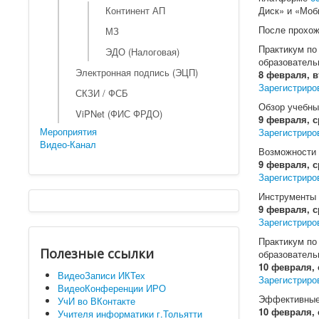
Континент АП
Диск» и «Моб
После прохож
МЗ
Практикум по
ЭДО (Налоговая)
образователь
Электронная подпись (ЭЦП)
8 февраля, в
Зарегистриро
СКЗИ / ФСБ
Обзор учебны
ViPNet (ФИС ФРДО)
9 февраля, с
Мероприятия
Зарегистриро
Видео-Канал
Возможности 
9 февраля, с
Зарегистриро
Инструменты 
9 февраля, с
Зарегистриро
Практикум по
Полезные ссылки
образователь
10 февраля, 
ВидеоЗаписи ИКТех
Зарегистриро
ВидеоКонференции ИРО
Эффективные 
УчИ во ВКонтакте
10 февраля, 
Учителя информатики г.Тольятти