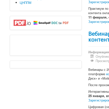
Зарегистриро
ЦНППМ
Практикум по
контента онл
11 февраля, 
Зарегистриро
Вебина
контен
Информация 
Опублико
Просмотр
Вебинары с 2
платформе
ed
Диск» и «Моб
После прохож
Интерактивны
25 января, в
Зарегистриро
Цифровая (се