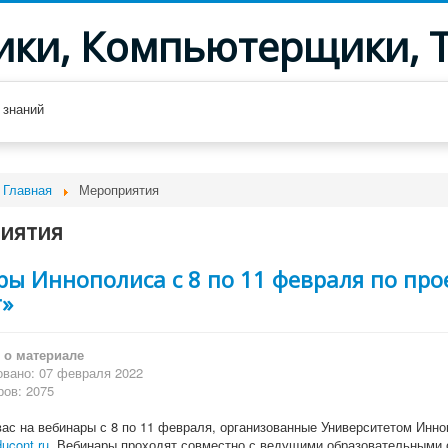
ики, Компьютерщики, 
 знаний
Главная
Мероприятия
иятия
ры Иннополиса с 8 по 11 февраля по пр
т»
о материале
вано: 07 февраля 2022
ов: 2075
ас на вебинары с 8 по 11 февраля, организованные Университетом Инно
ucont.ru
. Вебинары проходят совместно с ведущими образовательными 