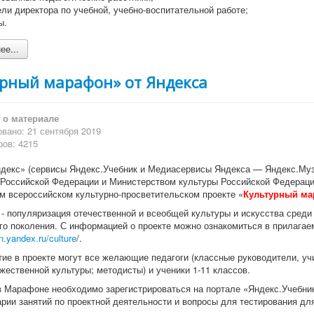
ли директора по учебной, учебно-воспитательной работе;
ы.
е...
урный марафон» от Яндекса
о материале
вано: 21 сентября 2019
ов: 4215
декс» (сервисы Яндекс.Учебник и Медиасервисы Яндекса — Яндекс.Муз
Российской Федерации и Министерством культуры Российской Федераци
м всероссийском культурно-просветительском проекте «
Культурный м
 - популяризация отечественной и всеобщей культуры и искусства среди
о поколения. С информацией о проекте можно ознакомиться в прилагаем
on.yandex.ru/culture
/.
тие в проекте могут все желающие педагоги (классные руководители, уч
жественной культуры; методисты) и ученики 1-11 классов.
в Марафоне необходимо зарегистрироваться на портале «Яндекс.Учебник
арии занятий по проектной деятельности и вопросы для тестирования дл