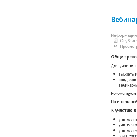
Вебинар
Информация 
Опублико
Просмотр
Общие реко
Для участия 
выбрать 
предварит
вебинарн
Рекомендуем 
По итогам ве
К участию в
учителя 
учителя р
учителя м
заинтерес