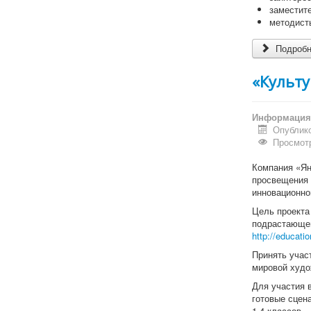
заместите
методист
Подробне
«Культ
Информация 
Опублико
Просмотр
Компания «Ян
просвещения 
инновационно
Цель проекта
подрастающег
http://educati
Принять учас
мировой худо
Для участия 
готовые сцен
1-4 классов,