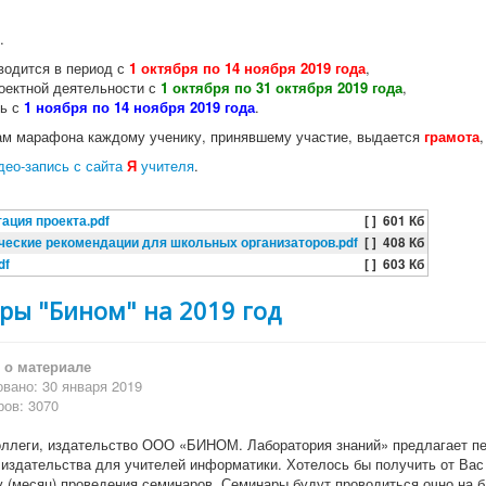
.
одится в период с
1 октября по 14 ноября 2019 года
,
роектной деятельности с
1 октября по 31 октября 2019 года
,
ть с
1 ноября по 14 ноября 2019 года
.
ам марафона каждому ученику, принявшему участие, выдается
грамота
део-запись с сайта
Я
учителя
.
тация проекта.pdf
[ ]
601 Кб
ческие рекомендации для школьных организаторов.pdf
[ ]
408 Кб
df
[ ]
603 Кб
ры "Бином" на 2019 год
о материале
вано: 30 января 2019
ов: 3070
ллеги, издательство ООО «БИНОМ. Лаборатория знаний» предлагает пер
 издательства для учителей информатики. Хотелось бы получить от Ва
у (месяц) проведения семинаров. Семинары будут проводиться очно на б