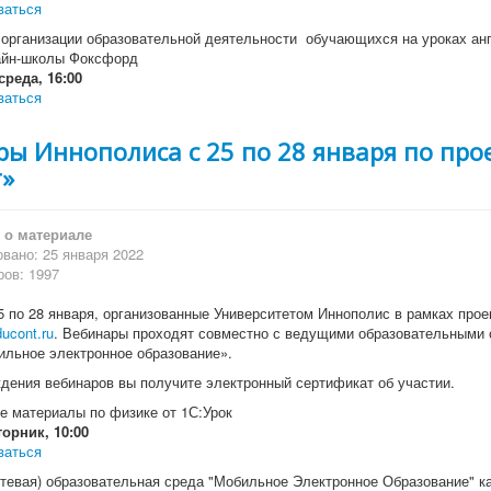
ваться
 организации образовательной деятельности обучающихся на уроках анг
айн-школы Фоксфорд
среда, 16:00
ваться
ры Иннополиса с 25 по 28 января по пр
т»
о материале
вано: 25 января 2022
ов: 1997
5 по 28 января, организованные Университетом Иннополис в рамках про
ucont.ru
. Вебинары проходят совместно с ведущими образовательными 
ильное электронное образование».
дения вебинаров вы получите электронный сертификат об участии.
е материалы по физике от 1С:Урок
торник, 10:00
ваться
тевая) образовательная среда "Мобильное Электронное Образование" к