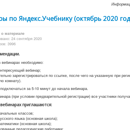
Информац
ы по Яндекс.Учебнику (октябрь 2020 год
о материале
вано: 24 сентября 2020
ов: 3996
мендации.
в вебинарах необходимо:
интересующий вебинар;
ельно зарегистрироваться по ссылке, после чего на указанную при реги
ую комнату).
подключаться за 5-10 минут до начала вебинара.
бинара (при условии предварительной регистрации) все участники получа
 вебинарах приглашаются:
начальных классов;
усского языка (основная школа);
атематики (основная школа);
ованные педагогические работники;