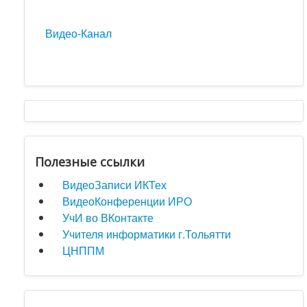
Видео-Канал
Полезные ссылки
ВидеоЗаписи ИКТех
ВидеоКонференции ИРО
УчИ во ВКонтакте
Учителя информатики г.Тольятти
ЦНППМ