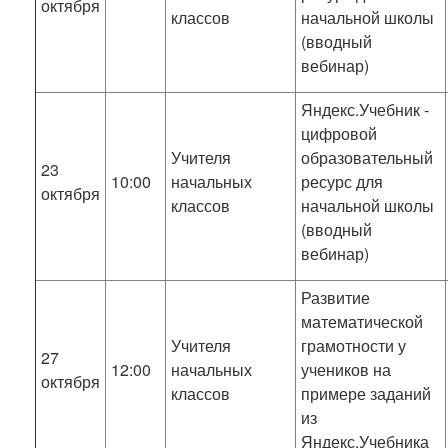
октября
классов
начальной школы
(вводный
вебинар)
Яндекс.Учебник -
цифровой
Учителя
образовательный
23
10:00
начальных
ресурс для
октября
классов
начальной школы
(вводный
вебинар)
Развитие
математической
Учителя
грамотности у
27
12:00
начальных
учеников на
октября
классов
примере заданий
из
Яндекс.Учебника