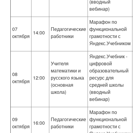
(вводный
вебинар)
Марафон по
07
Педагогические
функциональной
14:00
октября
работники
грамотности с
Яндекс.Учебником
Яндекс.Учебник -
Учителя
цифровой
математики и
образовательный
08
12:00
русского языка
ресурс для
октября
(основная
средней школы
школа)
(вводный
вебинар)
Марафон по
09
Педагогические
функциональной
16:00
октября
работники
грамотности с