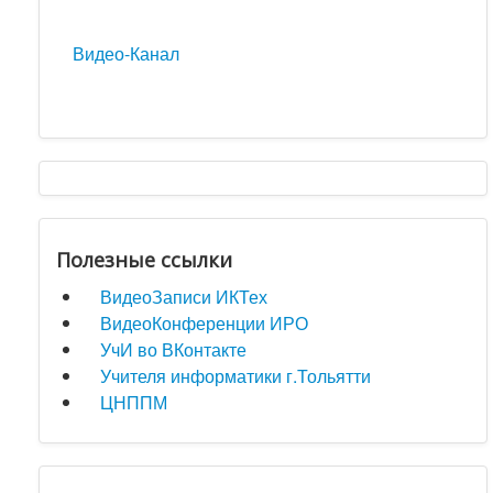
Видео-Канал
Полезные ссылки
ВидеоЗаписи ИКТех
ВидеоКонференции ИРО
УчИ во ВКонтакте
Учителя информатики г.Тольятти
ЦНППМ