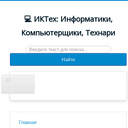
💻 ИКТех: Информатики,
Компьютерщики, Технари
Искать...
Найти
Включить/
выключить
навигацию
Документы
Новости
Главная