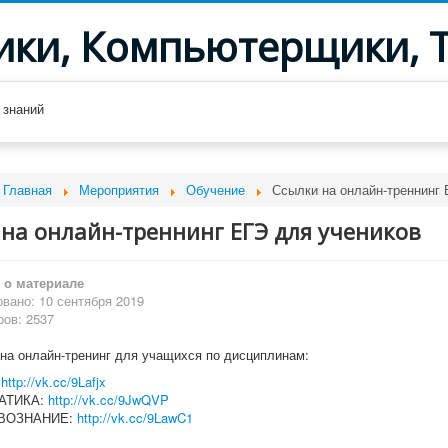
ики, Компьютерщики, 
 знаний
Главная
Мероприятия
Обучение
Ссылки на онлайн-треннинг 
на онлайн-треннинг ЕГЭ для учеников
о материале
вано: 10 сентября 2019
ов: 2537
на онлайн-тренинг для учащихся по дисциплинам:
:
http://vk.cc/9Lafjx
АТИКА:
http://vk.cc/9JwQVP
ВОЗНАНИЕ:
http://vk.cc/9LawC1