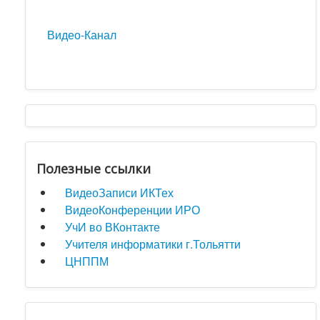
Видео-Канал
Полезные ссылки
ВидеоЗаписи ИКТех
ВидеоКонференции ИРО
УчИ во ВКонтакте
Учителя информатики г.Тольятти
ЦНППМ