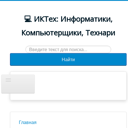
💻 ИКТех: Информатики,
Компьютерщики, Технари
Искать...
Найти
Включить/
выключить
навигацию
Документы
Новости
Главная