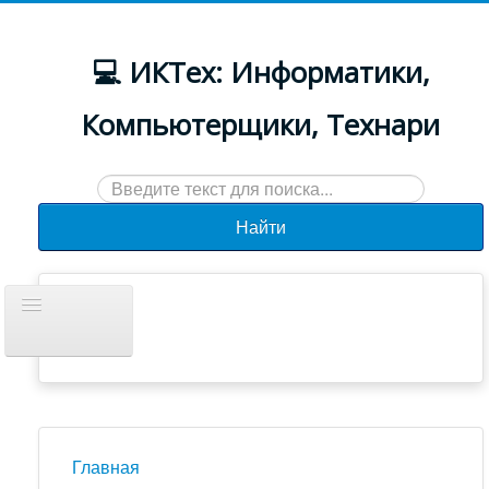
💻 ИКТех: Информатики,
Компьютерщики, Технари
Искать...
Найти
Включить/
выключить
навигацию
Документы
Новости
Главная