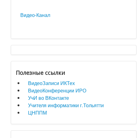
Видео-Канал
Полезные ссылки
ВидеоЗаписи ИКТех
ВидеоКонференции ИРО
УчИ во ВКонтакте
Учителя информатики г.Тольятти
ЦНППМ