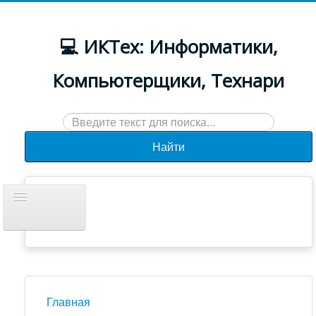
💻 ИКТех: Информатики,
Компьютерщики, Технари
Искать...
Найти
Включить/
выключить
навигацию
Документы
Новости
Главная