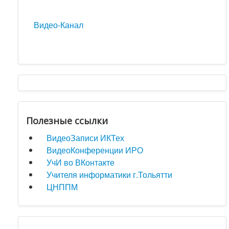
Видео-Канал
Полезные ссылки
ВидеоЗаписи ИКТех
ВидеоКонференции ИРО
УчИ во ВКонтакте
Учителя информатики г.Тольятти
ЦНППМ